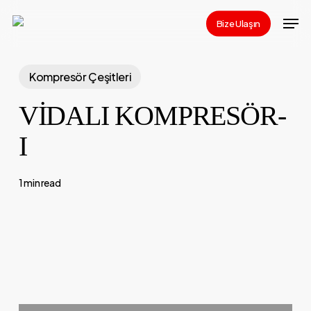
Skip
Men
Bize Ulaşın
to
main
content
Kompresör Çeşitleri
VİDALI KOMPRESÖR-
I
1 min read