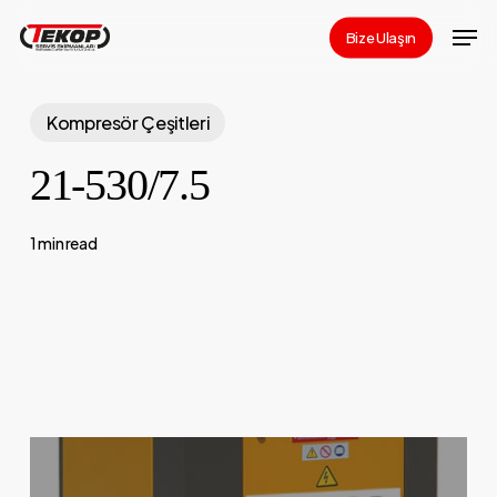
Skip
Men
Bize Ulaşın
to
Close
main
Menu
content
Kompresör Çeşitleri
21-530/7.5
1 min read