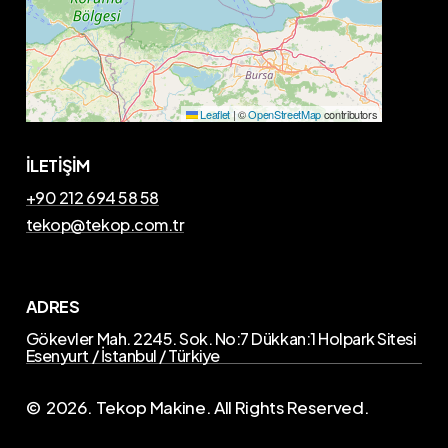
Leaflet
|
©
OpenStreetMap
contributors
İLETİŞİM
+90 212 694 58 58
tekop@tekop.com.tr
ADRES
Gökevler Mah. 2245. Sok. No:7 Dükkan:1 Holpark Sitesi
Esenyurt / İstanbul / Türkiye
©
2026
. Tekop Makine. All Rights Reserved.