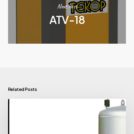
Next Post
ATV-18
Related Posts