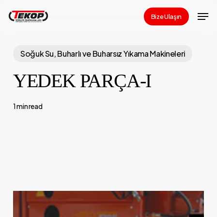
Skip
Men
Bize Ulaşın
to
Close
main
Menu
content
Soğuk Su, Buharlı ve Buharsız Yıkama Makineleri
YEDEK PARÇA-I
1 min read