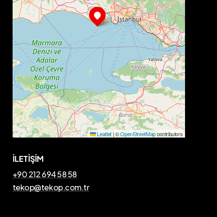
Leaflet
|
©
OpenStreetMap
contributors
İLETİŞİM
+90 212 694 58 58
tekop@tekop.com.tr