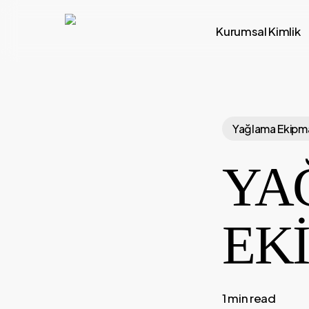
Skip
to
Kurumsal Kimlik
main
content
Yağlama Ekipma
YA
EKİ
1 min read