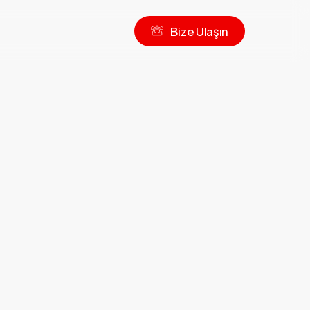
B
i
z
e
U
l
a
ş
ı
n