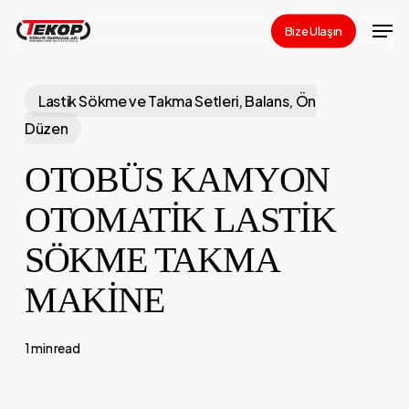
Skip
Men
Bize Ulaşın
to
Close
main
Menu
content
Lastik Sökme ve Takma Setleri, Balans, Ön
Düzen
OTOBÜS KAMYON
OTOMATİK LASTİK
SÖKME TAKMA
MAKİNE
1 min read