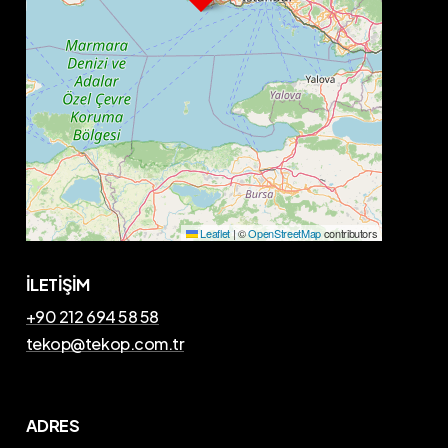
Leaflet
|
©
OpenStreetMap
contributors
İLETİŞİM
+90 212 694 58 58
tekop@tekop.com.tr
ADRES