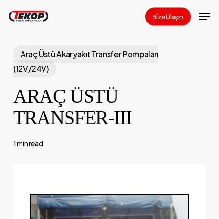
Skip
Men
Bize Ulaşın
to
Close
main
Menu
content
Araç Üstü Akaryakıt Transfer Pompaları
(12V/24V)
ARAÇ ÜSTÜ
TRANSFER-III
1 min read