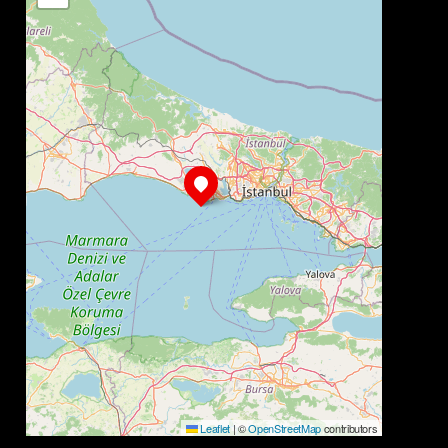
Leaflet
|
©
OpenStreetMap
contributors