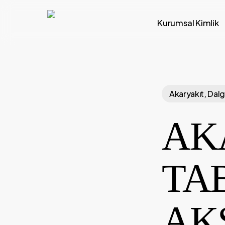
Skip
to
Kurumsal Kimlik
main
content
Akaryakıt, Dal
AK
TA
AK