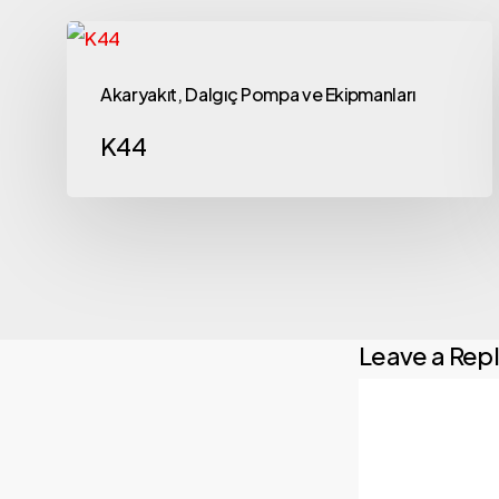
Akaryakıt, Dalgıç Pompa ve Ekipmanları
K44
Leave a Rep